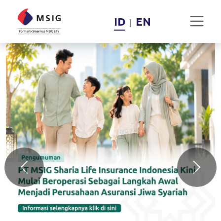
ID
EN
|
Previous
Next