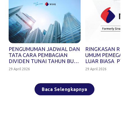
PENGUMUMAN JADWAL DAN 
RINGKASAN RISA
TATA CARA PEMBAGIAN 
UMUM PEMEGANG
DIVIDEN TUNAI TAHUN BUKU 
LUAR BIASA  PT MS
2025 PT MSIG LIFE 
INSURANCE INDO
29 April 2026
29 April 2026
INSURANCE INDONESIA TBK
Baca Selengkapnya